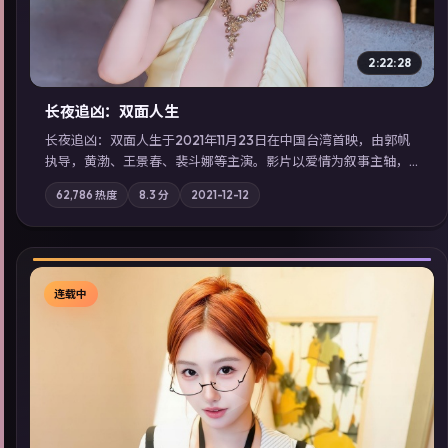
2:22:28
长夜追凶：双面人生
长夜追凶：双面人生于2021年11月23日在中国台湾首映，由郭帆
执导，黄渤、王景春、裴斗娜等主演。影片以爱情为叙事主轴，
科技与人性的边界在实验事故后逐渐模糊；摄影与配乐强化地域
62,786
热度
8.3
分
2021-12-12
气质；站内亦可通过「国产免费观看高清电视剧在线看」延展检
索同类型高分佳作，畅享高清在线追剧体验。
连载中
▶