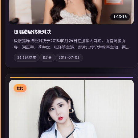
1:13:18
极限猎局·终极对决
极限猎局·终极对决于2018年1月24日在加拿大首映，由宫崎骏执
导，河正宇、苍井优、张译等主演。影片以传记为叙事主轴，两
代人的执念在暴风雨夜正面相撞；摄影与配乐强化地域气质；站
26,664
热度
8.7
分
2018-07-03
内亦可通过「国产免费观看高清电视剧在线看」延展检索同类型
高分佳作，畅享高清在线追剧体验。
杜比
▶