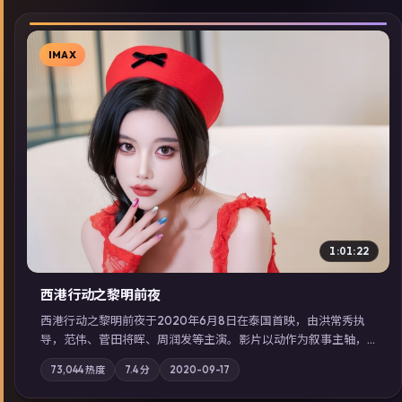
IMAX
▶
1:01:22
西港行动之黎明前夜
西港行动之黎明前夜于2020年6月8日在泰国首映，由洪常秀执
导，范伟、菅田将晖、周润发等主演。影片以动作为叙事主轴，
亲情与职责必须在倒计时结束前做出抉择；摄影与配乐强化地域
73,044
热度
7.4
分
2020-09-17
气质；站内亦可通过「国产免费观看高清电视剧在线看」延展检
索同类型高分佳作，畅享高清在线追剧体验。