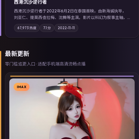
西港沉沙·逆行者
西港沉沙·逆行者于2022年6月2日在泰国首映，由新海诚执导，
刘亚仁、提莫西·查拉梅、沈腾等主演。影片以科幻为叙事主轴，
失踪人口档案牵出跨国灰色产业链；摄影与配乐强化地域气质；
67,973
热度
7.1
分
2022-11-11
站内亦可通过「国产免费观看高清电视剧在线看」延展检索同类
型高分佳作，畅享高清在线追剧体验。
最新更新
零门槛追更入口 · 适配手机端高清流畅点播
IMAX
▶