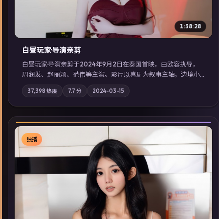
1:38:28
白昼玩家·导演亲剪
白昼玩家·导演亲剪于2024年9月2日在泰国首映，由欧容执导，
周润发、赵丽颖、范伟等主演。影片以喜剧为叙事主轴，边境小
镇的平静被一封匿名信彻底打破；摄影与配乐强化地域气质；站
37,398
热度
7.7
分
2024-03-15
内亦可通过「国产免费观看高清电视剧在线看」延展检索同类型
高分佳作，畅享高清在线追剧体验。
独播
▶