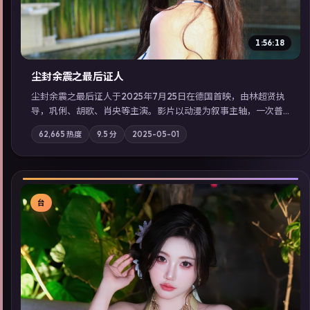
1:56:18
尘封余震之最后证人
尘封余震之最后证人于2025年7月25日在德国首映，由林超贤执
导，巩俐、胡歌、肖央等主演。影片以动漫为叙事主轴，一次普
通通勤演变成全城关注的生死营救；摄影与配乐强化地域气质；
62,665
热度
9.5
分
2025-05-01
站内亦可通过「国产免费观看高清电视剧在线看」延展检索同类
型高分佳作，畅享高清在线追剧体验。
台
▶