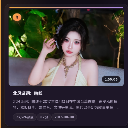
台
▶
1:50:06
北风证词：暗线
北风证词：暗线于2017年10月13日在中国台湾首映，由罗泓轸执
导，松坂桃李、雷佳音、文淇等主演。影片以奇幻为叙事主轴，
旧案重提，真相与谎言在同一条时间线上交锋；摄影与配乐强化
73,324
热度
8.2
分
2017-08-08
地域气质；站内亦可通过「国产免费观看高清电视剧在线看」延
展检索同类型高分佳作，畅享高清在线追剧体验。