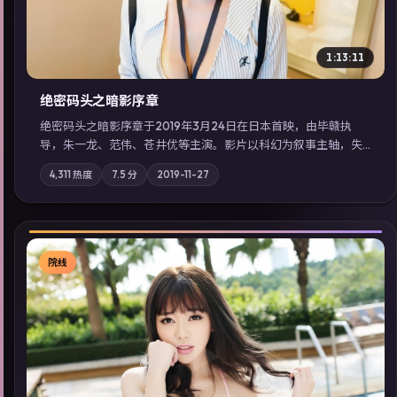
1:13:11
绝密码头之暗影序章
绝密码头之暗影序章于2019年3月24日在日本首映，由毕赣执
导，朱一龙、范伟、苍井优等主演。影片以科幻为叙事主轴，失
踪人口档案牵出跨国灰色产业链；摄影与配乐强化地域气质；站
4,311
热度
7.5
分
2019-11-27
内亦可通过「国产免费观看高清电视剧在线看」延展检索同类型
高分佳作，畅享高清在线追剧体验。
院线
▶