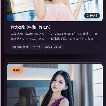
2:40:49
异境追踪（年度口碑之作）
异境追踪（年度口碑之作）于2025年4月26日在日本首映，由宫
崎骏执导，刘德华、杨幂、于和伟等主演。影片以奇幻为叙事主
轴，旧案重提，真相与谎言在同一条时间线上交锋；摄影与配乐
55,089
热度
9.7
分
2025-08-12
强化地域气质；站内亦可通过「国产免费观看高清电视剧在线
看」延展检索同类型高分佳作，畅享高清在线追剧体验。
连载中
▶