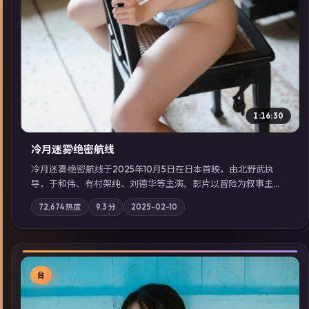
1:16:30
冷月迷雾·绝密航线
冷月迷雾·绝密航线于2025年10月5日在日本首映，由北野武执
导，于和伟、有村架纯、刘德华等主演。影片以冒险为叙事主
轴，记忆碎片重组后，主角发现自己从未活过“真实”的一天；摄
72,674
热度
9.3
分
2025-02-10
影与配乐强化地域气质；站内亦可通过「国产免费观看高清电视
剧在线看」延展检索同类型高分佳作，畅享高清在线追剧体验。
台