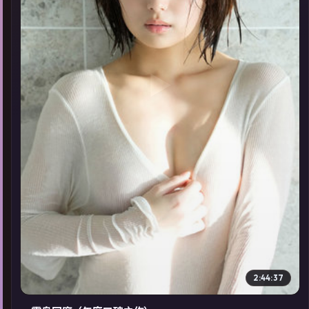
▶
2:44:37