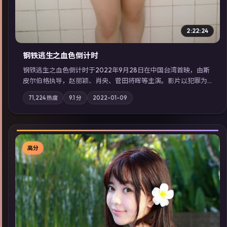
2:22:24
钢铁逃生之血色倒计时
钢铁逃生之血色倒计时于2022年9月28日在中国台湾首映，由斯
皮尔伯格执导，赵丽颖、肖央、菅田将晖等主演。影片以犯罪为
叙事主轴，失踪人口档案牵出跨国灰色产业链；摄影与配乐强化
71,224
热度
9.1
分
2022-01-09
地域气质；站内亦可通过「国产免费观看高清电视剧在线看」延
展检索同类型高分佳作，畅享高清在线追剧体验。
高分
▶