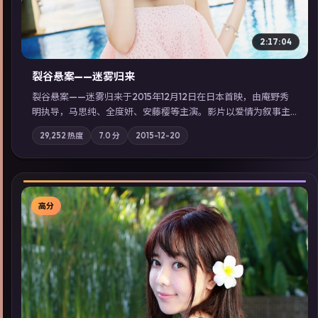
2:17:04
裂谷悬案——迷雾归来
裂谷悬案——迷雾归来于2015年12月12日在日本首映，由庵野秀
明执导，马思纯、全度妍、安藤樱等主演。影片以爱情为叙事主
轴，两代人的执念在暴风雨夜正面相撞；摄影与配乐强化地域气
29,252
热度
7.0
分
2015-12-20
质；站内亦可通过「国产免费观看高清电视剧在线看」延展检索
同类型高分佳作，畅享高清在线追剧体验。
高分
▶