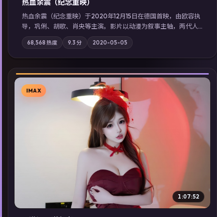
热血余震（纪念重映）
热血余震（纪念重映）于2020年12月15日在德国首映，由欧容执
导，巩俐、胡歌、肖央等主演。影片以动漫为叙事主轴，两代人
的执念在暴风雨夜正面相撞；摄影与配乐强化地域气质；站内亦
68,568
热度
9.3
分
2020-05-05
可通过「国产免费观看高清电视剧在线看」延展检索同类型高分
佳作，畅享高清在线追剧体验。
IMAX
▶
1:07:52