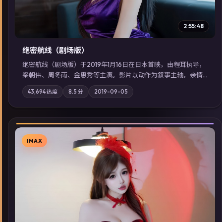
2:55:48
绝密航线（剧场版）
绝密航线（剧场版）于2019年1月16日在日本首映，由程耳执导，
梁朝伟、周冬雨、金惠秀等主演。影片以动作为叙事主轴，亲情
与职责必须在倒计时结束前做出抉择；摄影与配乐强化地域气
43,694
热度
8.5
分
2019-09-05
质；站内亦可通过「国产免费观看高清电视剧在线看」延展检索
同类型高分佳作，畅享高清在线追剧体验。
IMAX
▶