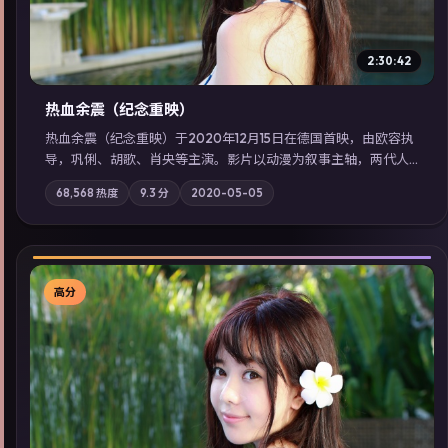
2:30:42
热血余震（纪念重映）
热血余震（纪念重映）于2020年12月15日在德国首映，由欧容执
导，巩俐、胡歌、肖央等主演。影片以动漫为叙事主轴，两代人
的执念在暴风雨夜正面相撞；摄影与配乐强化地域气质；站内亦
68,568
热度
9.3
分
2020-05-05
可通过「国产免费观看高清电视剧在线看」延展检索同类型高分
佳作，畅享高清在线追剧体验。
高分
▶