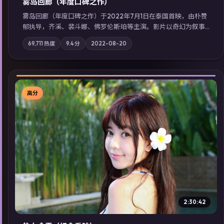
雾岛回廊（年度口碑之作）
雾岛回廊（年度口碑之作）于2022年7月1日在泰国首映，由朴赞
郁执导，齐溪、裴斗娜、佛罗伦斯·珀等主演。影片以奇幻为叙事
主轴，边境小镇的平静被一封匿名信彻底打破；摄影与配乐强化
69,711
热度
9.4
分
2022-08-20
地域气质；站内亦可通过「国产免费观看高清电视剧在线看」延
展检索同类型高分佳作，畅享高清在线追剧体验。
高分
▶
2:30:42