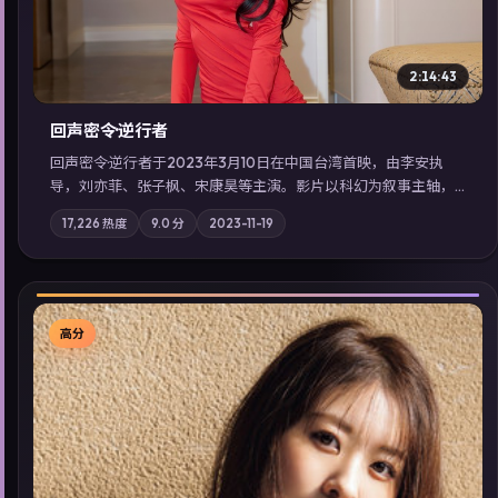
2:14:43
回声密令·逆行者
回声密令·逆行者于2023年3月10日在中国台湾首映，由李安执
导，刘亦菲、张子枫、宋康昊等主演。影片以科幻为叙事主轴，
一场意外将众人卷入不可撤回的连锁反应；摄影与配乐强化地域
17,226
热度
9.0
分
2023-11-19
气质；站内亦可通过「国产免费观看高清电视剧在线看」延展检
索同类型高分佳作，畅享高清在线追剧体验。
高分