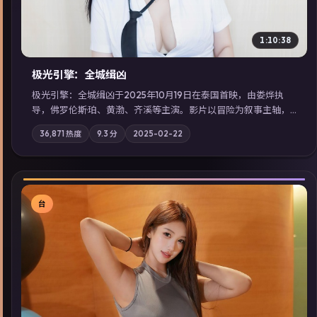
1:10:38
极光引擎：全城缉凶
极光引擎：全城缉凶于2025年10月19日在泰国首映，由娄烨执
导，佛罗伦斯·珀、黄渤、齐溪等主演。影片以冒险为叙事主轴，
记忆碎片重组后，主角发现自己从未活过“真实”的一天；摄影与
36,871
热度
9.3
分
2025-02-22
配乐强化地域气质；站内亦可通过「国产免费观看高清电视剧在
线看」延展检索同类型高分佳作，畅享高清在线追剧体验。
台
▶