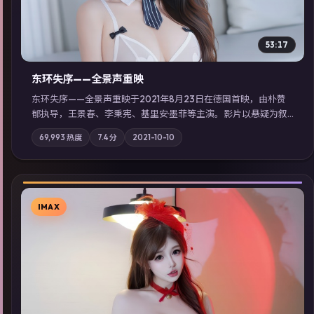
53:17
东环失序——全景声重映
东环失序——全景声重映于2021年8月23日在德国首映，由朴赞
郁执导，王景春、李秉宪、基里安·墨菲等主演。影片以悬疑为叙
事主轴，科技与人性的边界在实验事故后逐渐模糊；摄影与配乐
69,993
热度
7.4
分
2021-10-10
强化地域气质；站内亦可通过「国产免费观看高清电视剧在线
看」延展检索同类型高分佳作，畅享高清在线追剧体验。
IMAX
▶