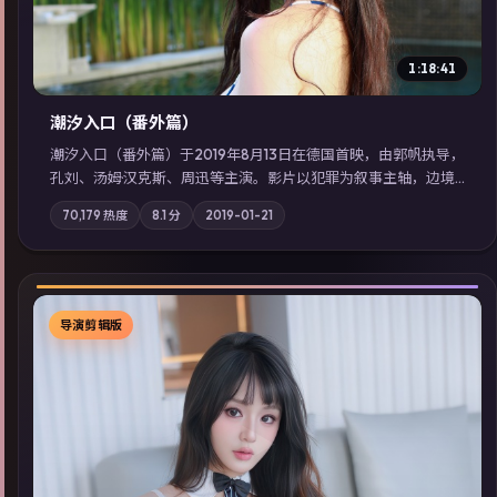
1:18:41
潮汐入口（番外篇）
潮汐入口（番外篇）于2019年8月13日在德国首映，由郭帆执导，
孔刘、汤姆·汉克斯、周迅等主演。影片以犯罪为叙事主轴，边境
小镇的平静被一封匿名信彻底打破；摄影与配乐强化地域气质；
70,179
热度
8.1
分
2019-01-21
站内亦可通过「国产免费观看高清电视剧在线看」延展检索同类
型高分佳作，畅享高清在线追剧体验。
导演剪辑版
▶