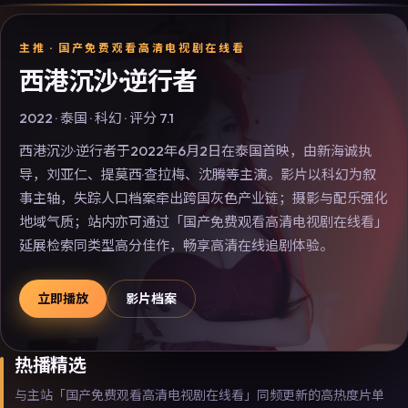
主推 ·
国产免费观看高清电视剧在线看
西港沉沙·逆行者
2022
·
泰国
·
科幻
· 评分
7.1
西港沉沙·逆行者于2022年6月2日在泰国首映，由新海诚执
导，刘亚仁、提莫西·查拉梅、沈腾等主演。影片以科幻为叙
事主轴，失踪人口档案牵出跨国灰色产业链；摄影与配乐强化
地域气质；站内亦可通过「国产免费观看高清电视剧在线看」
延展检索同类型高分佳作，畅享高清在线追剧体验。
立即播放
影片档案
热播精选
与主站「国产免费观看高清电视剧在线看」同频更新的高热度片单