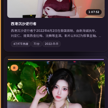
1:07:52
西港沉沙·逆行者
西港沉沙·逆行者于2022年6月2日在泰国首映，由新海诚执导，
刘亚仁、提莫西·查拉梅、沈腾等主演。影片以科幻为叙事主轴，
失踪人口档案牵出跨国灰色产业链；摄影与配乐强化地域气质；
67,973
热度
7.1
分
2022-11-11
站内亦可通过「国产免费观看高清电视剧在线看」延展检索同类
型高分佳作，畅享高清在线追剧体验。
台
▶