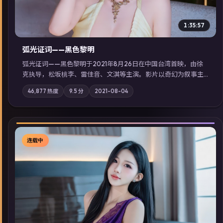
1:35:57
弧光证词——黑色黎明
弧光证词——黑色黎明于2021年8月26日在中国台湾首映，由徐
克执导，松坂桃李、雷佳音、文淇等主演。影片以奇幻为叙事主
轴，边境小镇的平静被一封匿名信彻底打破；摄影与配乐强化地
46,877
热度
9.5
分
2021-08-04
域气质；站内亦可通过「国产免费观看高清电视剧在线看」延展
检索同类型高分佳作，畅享高清在线追剧体验。
连载中
▶