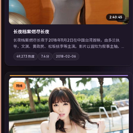
2:40:45
长夜档案·燃尽长夜
长夜档案·燃尽长夜于2018年11月2日在中国台湾首映，由多兰执
导，文淇、黄政民、松坂桃李等主演。影片以冒险为叙事主轴，
亲情与职责必须在倒计时结束前做出抉择；摄影与配乐强化地域
49,273
热度
7.4
分
2018-02-06
气质；站内亦可通过「国产免费观看高清电视剧在线看」延展检
索同类型高分佳作，畅享高清在线追剧体验。
院线
▶