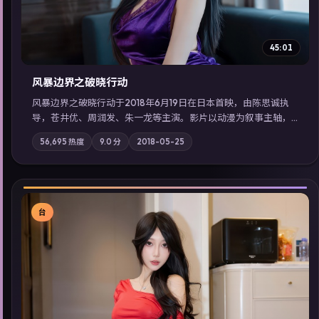
45:01
风暴边界之破晓行动
风暴边界之破晓行动于2018年6月19日在日本首映，由陈思诚执
导，苍井优、周润发、朱一龙等主演。影片以动漫为叙事主轴，
科技与人性的边界在实验事故后逐渐模糊；摄影与配乐强化地域
56,695
热度
9.0
分
2018-05-25
气质；站内亦可通过「国产免费观看高清电视剧在线看」延展检
索同类型高分佳作，畅享高清在线追剧体验。
台
▶