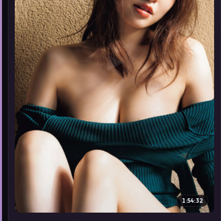
▶
1:54:32