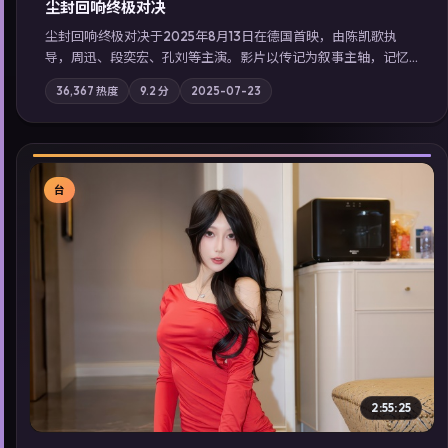
尘封回响·终极对决
尘封回响·终极对决于2025年8月13日在德国首映，由陈凯歌执
导，周迅、段奕宏、孔刘等主演。影片以传记为叙事主轴，记忆
碎片重组后，主角发现自己从未活过“真实”的一天；摄影与配乐
36,367
热度
9.2
分
2025-07-23
强化地域气质；站内亦可通过「国产免费观看高清电视剧在线
看」延展检索同类型高分佳作，畅享高清在线追剧体验。
台
▶
2:55:25