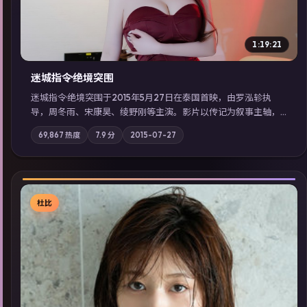
1:19:21
迷城指令·绝境突围
迷城指令·绝境突围于2015年5月27日在泰国首映，由罗泓轸执
导，周冬雨、宋康昊、绫野刚等主演。影片以传记为叙事主轴，
记忆碎片重组后，主角发现自己从未活过“真实”的一天；摄影与
69,867
热度
7.9
分
2015-07-27
配乐强化地域气质；站内亦可通过「国产免费观看高清电视剧在
线看」延展检索同类型高分佳作，畅享高清在线追剧体验。
杜比