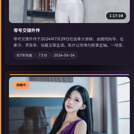
1:17:08
零号交锋外传
零号交锋外传于2024年7月29日在加拿大首映，由路阳执导，任
素汐、李政宰、张曼玉等主演。影片以惊悚为叙事主轴，一场意
外将众人卷入不可撤回的连锁反应；摄影与配乐强化地域气质；
8,178
热度
7.3
分
2024-06-06
站内亦可通过「国产免费观看高清电视剧在线看」延展检索同类
型高分佳作，畅享高清在线追剧体验。
连载中
▶