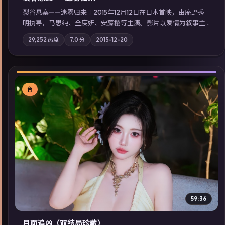
裂谷悬案——迷雾归来于2015年12月12日在日本首映，由庵野秀
明执导，马思纯、全度妍、安藤樱等主演。影片以爱情为叙事主
轴，两代人的执念在暴风雨夜正面相撞；摄影与配乐强化地域气
29,252
热度
7.0
分
2015-12-20
质；站内亦可通过「国产免费观看高清电视剧在线看」延展检索
同类型高分佳作，畅享高清在线追剧体验。
台
▶
59:36
月面追凶（双结局珍藏）