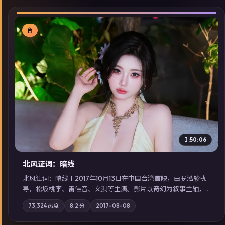
台
▶
1:50:06
北风证词：暗线
北风证词：暗线于2017年10月13日在中国台湾首映，由罗泓轸执
导，松坂桃李、雷佳音、文淇等主演。影片以奇幻为叙事主轴，
旧案重提，真相与谎言在同一条时间线上交锋；摄影与配乐强化
73,324
热度
8.2
分
2017-08-08
地域气质；站内亦可通过「国产免费观看高清电视剧在线看」延
展检索同类型高分佳作，畅享高清在线追剧体验。