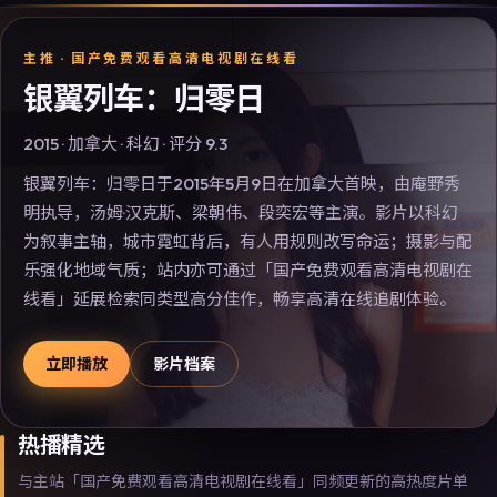
主推 ·
国产免费观看高清电视剧在线看
银翼列车：归零日
2015
·
加拿大
·
科幻
· 评分
9.3
银翼列车：归零日于2015年5月9日在加拿大首映，由庵野秀
明执导，汤姆·汉克斯、梁朝伟、段奕宏等主演。影片以科幻
为叙事主轴，城市霓虹背后，有人用规则改写命运；摄影与配
乐强化地域气质；站内亦可通过「国产免费观看高清电视剧在
线看」延展检索同类型高分佳作，畅享高清在线追剧体验。
立即播放
影片档案
热播精选
与主站「国产免费观看高清电视剧在线看」同频更新的高热度片单