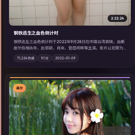
2:22:24
钢铁逃生之血色倒计时
钢铁逃生之血色倒计时于2022年9月28日在中国台湾首映，由斯
皮尔伯格执导，赵丽颖、肖央、菅田将晖等主演。影片以犯罪为
叙事主轴，失踪人口档案牵出跨国灰色产业链；摄影与配乐强化
71,224
热度
9.1
分
2022-01-09
地域气质；站内亦可通过「国产免费观看高清电视剧在线看」延
展检索同类型高分佳作，畅享高清在线追剧体验。
高分
▶