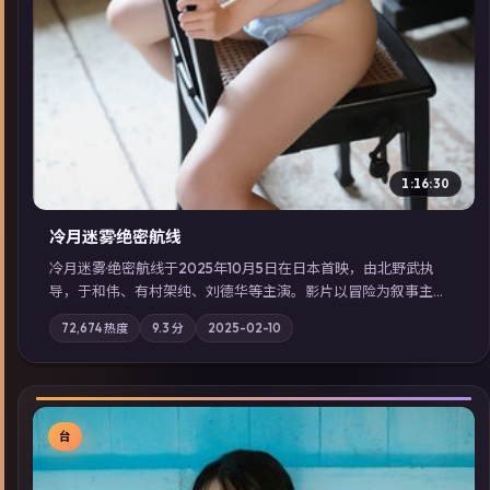
1:16:30
冷月迷雾·绝密航线
冷月迷雾·绝密航线于2025年10月5日在日本首映，由北野武执
导，于和伟、有村架纯、刘德华等主演。影片以冒险为叙事主
轴，记忆碎片重组后，主角发现自己从未活过“真实”的一天；摄
72,674
热度
9.3
分
2025-02-10
影与配乐强化地域气质；站内亦可通过「国产免费观看高清电视
剧在线看」延展检索同类型高分佳作，畅享高清在线追剧体验。
台