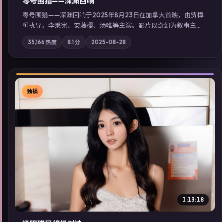
零号围猎——深渊回响
零号围猎——深渊回响于2025年8月23日在加拿大首映，由贾樟
柯执导，李秉宪、安藤樱、汤唯等主演。影片以奇幻为叙事主
轴，旧案重提，真相与谎言在同一条时间线上交锋；摄影与配乐
35,166
热度
8.1
分
2025-08-28
强化地域气质；站内亦可通过「国产免费观看高清电视剧在线
看」延展检索同类型高分佳作，畅享高清在线追剧体验。
独播
▶
1:13:18