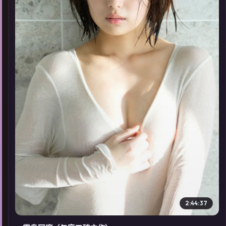
▶
2:44:37