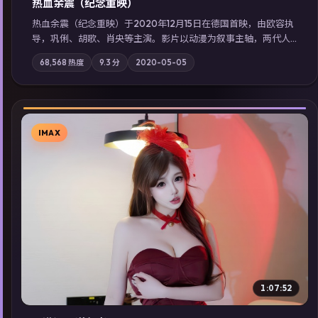
热血余震（纪念重映）
热血余震（纪念重映）于2020年12月15日在德国首映，由欧容执
导，巩俐、胡歌、肖央等主演。影片以动漫为叙事主轴，两代人
的执念在暴风雨夜正面相撞；摄影与配乐强化地域气质；站内亦
68,568
热度
9.3
分
2020-05-05
可通过「国产免费观看高清电视剧在线看」延展检索同类型高分
佳作，畅享高清在线追剧体验。
IMAX
▶
1:07:52