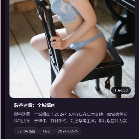
▶
1:46:58
裂谷迷雾：全城缉凶
裂谷迷雾：全城缉凶于2024年6月19日在日本首映，由雷德利·斯
科特执导，于和伟、有村架纯、刘德华等主演。影片以冒险为叙
事主轴，城市霓虹背后，有人用规则改写命运；摄影与配乐强化
52,104
热度
7.4
分
2024-02-14
地域气质；站内亦可通过「国产免费观看高清电视剧在线看」延