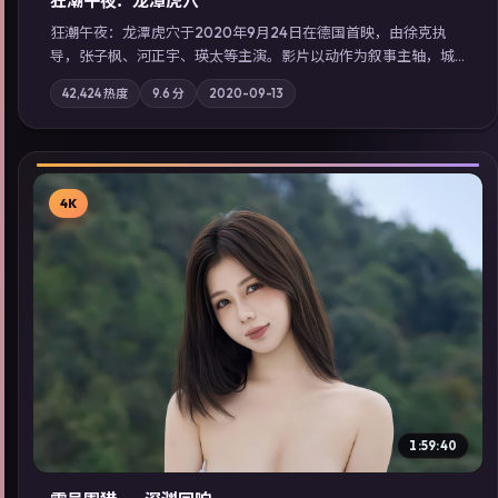
狂潮午夜：龙潭虎穴
狂潮午夜：龙潭虎穴于2020年9月24日在德国首映，由徐克执
导，张子枫、河正宇、瑛太等主演。影片以动作为叙事主轴，城
市霓虹背后，有人用规则改写命运；摄影与配乐强化地域气质；
42,424
热度
9.6
分
2020-09-13
站内亦可通过「国产免费观看高清电视剧在线看」延展检索同类
型高分佳作，畅享高清在线追剧体验。
4K
▶
1:59:40