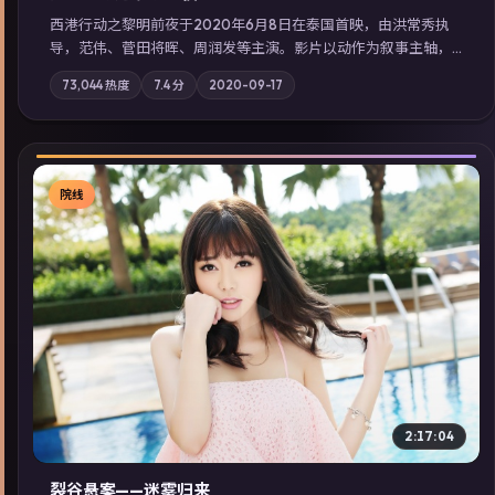
西港行动之黎明前夜于2020年6月8日在泰国首映，由洪常秀执
导，范伟、菅田将晖、周润发等主演。影片以动作为叙事主轴，
亲情与职责必须在倒计时结束前做出抉择；摄影与配乐强化地域
73,044
热度
7.4
分
2020-09-17
气质；站内亦可通过「国产免费观看高清电视剧在线看」延展检
索同类型高分佳作，畅享高清在线追剧体验。
院线
▶
2:17:04
裂谷悬案——迷雾归来