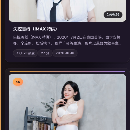
1:49:29
失控雪线（IMAX 特供）
失控雪线（IMAX 特供）于2020年7月2日在泰国首映，由李安执
导，全度妍、松坂桃李、易烊千玺等主演。影片以悬疑为叙事主
轴，旧案重提，真相与谎言在同一条时间线上交锋；摄影与配乐
32,028
热度
9.6
分
2020-10-10
强化地域气质；站内亦可通过「国产免费观看高清电视剧在线
看」延展检索同类型高分佳作，畅享高清在线追剧体验。
4K
▶