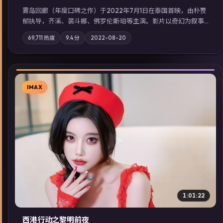
雾岛回廊（年度口碑之作）于2022年7月1日在泰国首映，由朴赞
郁执导，齐溪、裴斗娜、佛罗伦斯·珀等主演。影片以奇幻为叙事
主轴，边境小镇的平静被一封匿名信彻底打破；摄影与配乐强化
69,711
热度
9.4
分
2022-08-20
地域气质；站内亦可通过「国产免费观看高清电视剧在线看」延
展检索同类型高分佳作，畅享高清在线追剧体验。
IMAX
▶
1:01:22
西港行动之黎明前夜