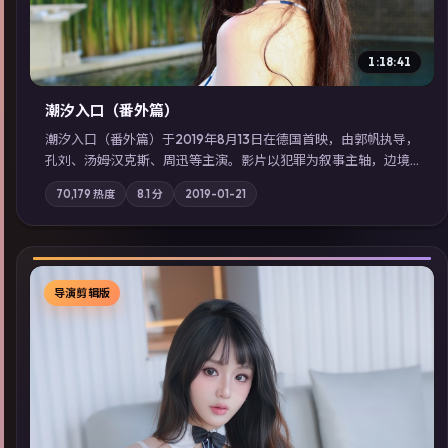
1:18:41
潮汐入口（番外篇）
潮汐入口（番外篇）于2019年8月13日在德国首映，由郭帆执导，
孔刘、汤姆·汉克斯、周迅等主演。影片以犯罪为叙事主轴，边境
小镇的平静被一封匿名信彻底打破；摄影与配乐强化地域气质；
70,179
热度
8.1
分
2019-01-21
站内亦可通过「国产免费观看高清电视剧在线看」延展检索同类
型高分佳作，畅享高清在线追剧体验。
导演剪辑版
▶