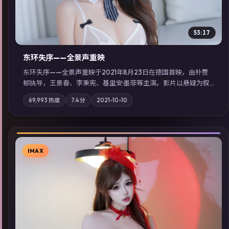
53:17
东环失序——全景声重映
东环失序——全景声重映于2021年8月23日在德国首映，由朴赞
郁执导，王景春、李秉宪、基里安·墨菲等主演。影片以悬疑为叙
事主轴，科技与人性的边界在实验事故后逐渐模糊；摄影与配乐
69,993
热度
7.4
分
2021-10-10
强化地域气质；站内亦可通过「国产免费观看高清电视剧在线
看」延展检索同类型高分佳作，畅享高清在线追剧体验。
IMAX
▶