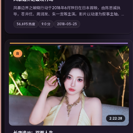
风暴边界之破晓行动于2018年6月19日在日本首映，由陈思诚执
导，苍井优、周润发、朱一龙等主演。影片以动漫为叙事主轴，
科技与人性的边界在实验事故后逐渐模糊；摄影与配乐强化地域
56,695
热度
9.0
分
2018-05-25
气质；站内亦可通过「国产免费观看高清电视剧在线看」延展检
索同类型高分佳作，畅享高清在线追剧体验。
台
▶
2:22:28
长夜追凶：双面人生