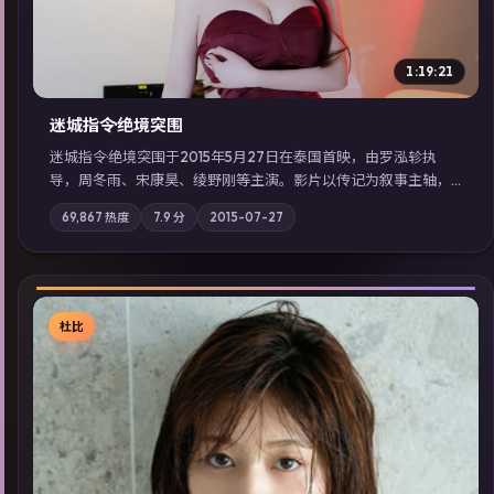
1:19:21
迷城指令·绝境突围
迷城指令·绝境突围于2015年5月27日在泰国首映，由罗泓轸执
导，周冬雨、宋康昊、绫野刚等主演。影片以传记为叙事主轴，
记忆碎片重组后，主角发现自己从未活过“真实”的一天；摄影与
69,867
热度
7.9
分
2015-07-27
配乐强化地域气质；站内亦可通过「国产免费观看高清电视剧在
线看」延展检索同类型高分佳作，畅享高清在线追剧体验。
杜比