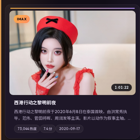
IMAX
▶
1:01:22
西港行动之黎明前夜
西港行动之黎明前夜于2020年6月8日在泰国首映，由洪常秀执
导，范伟、菅田将晖、周润发等主演。影片以动作为叙事主轴，
亲情与职责必须在倒计时结束前做出抉择；摄影与配乐强化地域
73,044
热度
7.4
分
2020-09-17
气质；站内亦可通过「国产免费观看高清电视剧在线看」延展检
索同类型高分佳作，畅享高清在线追剧体验。