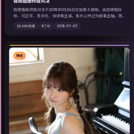
极限猎局·终极对决
极限猎局·终极对决于2018年1月24日在加拿大首映，由宫崎骏执
导，河正宇、苍井优、张译等主演。影片以传记为叙事主轴，两
代人的执念在暴风雨夜正面相撞；摄影与配乐强化地域气质；站
26,664
热度
8.7
分
2018-07-03
内亦可通过「国产免费观看高清电视剧在线看」延展检索同类型
高分佳作，畅享高清在线追剧体验。
院线