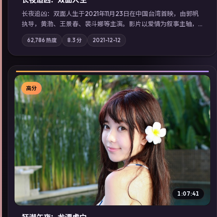
长夜追凶：双面人生于2021年11月23日在中国台湾首映，由郭帆
执导，黄渤、王景春、裴斗娜等主演。影片以爱情为叙事主轴，
科技与人性的边界在实验事故后逐渐模糊；摄影与配乐强化地域
62,786
热度
8.3
分
2021-12-12
气质；站内亦可通过「国产免费观看高清电视剧在线看」延展检
索同类型高分佳作，畅享高清在线追剧体验。
高分
▶
1:07:41