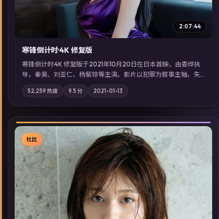
2:07:44
寒锋倒计时·4K 修复版
寒锋倒计时·4K 修复版于2021年10月20日在日本首映，由娄烨执
导，秦昊、刘亚仁、杨紫琼等主演。影片以犯罪为叙事主轴，失
踪人口档案牵出跨国灰色产业链；摄影与配乐强化地域气质；站
52,259
热度
9.5
分
2021-01-13
内亦可通过「国产免费观看高清电视剧在线看」延展检索同类型
高分佳作，畅享高清在线追剧体验。
杜比