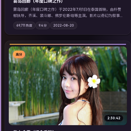
雾岛回廊（年度口碑之作）
雾岛回廊（年度口碑之作）于2022年7月1日在泰国首映，由朴赞
郁执导，齐溪、裴斗娜、佛罗伦斯·珀等主演。影片以奇幻为叙事
主轴，边境小镇的平静被一封匿名信彻底打破；摄影与配乐强化
69,711
热度
9.4
分
2022-08-20
地域气质；站内亦可通过「国产免费观看高清电视剧在线看」延
展检索同类型高分佳作，畅享高清在线追剧体验。
高分
▶
2:30:42