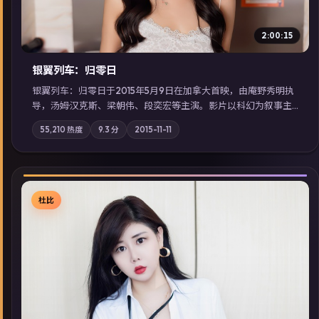
2:00:15
银翼列车：归零日
银翼列车：归零日于2015年5月9日在加拿大首映，由庵野秀明执
导，汤姆·汉克斯、梁朝伟、段奕宏等主演。影片以科幻为叙事主
轴，城市霓虹背后，有人用规则改写命运；摄影与配乐强化地域
55,210
热度
9.3
分
2015-11-11
气质；站内亦可通过「国产免费观看高清电视剧在线看」延展检
索同类型高分佳作，畅享高清在线追剧体验。
杜比
▶