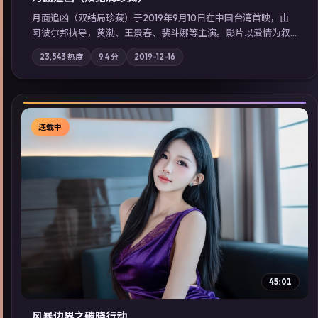
月面追凶（双结局珍藏）于2019年9月10日在中国台湾首映，由
阿彼尔邦执导，黄渤、王景春、裴斗娜等主演。影片以爱情为叙
事主轴，两代人的执念在暴风雨夜正面相撞；摄影与配乐强化地
23,543
热度
9.4
分
2019-12-16
域气质；站内亦可通过「国产免费观看高清电视剧在线看」延展
检索同类型高分佳作，畅享高清在线追剧体验。
连载中
▶
45:01
风暴边界之破晓行动