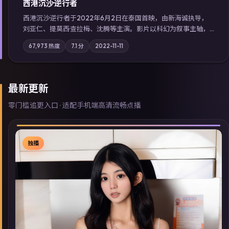
西港沉沙·逆行者
西港沉沙·逆行者于2022年6月2日在泰国首映，由新海诚执导，
刘亚仁、提莫西·查拉梅、沈腾等主演。影片以科幻为叙事主轴，
失踪人口档案牵出跨国灰色产业链；摄影与配乐强化地域气质；
67,973
热度
7.1
分
2022-11-11
站内亦可通过「国产免费观看高清电视剧在线看」延展检索同类
型高分佳作，畅享高清在线追剧体验。
最新更新
零门槛追更入口 · 适配手机端高清流畅点播
独播
▶