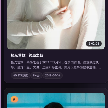
2:01:22
极光营救：终局之战
极光营救：终局之战于2017年12月16日在泰国首映，由饶晓志执
导，易烊千玺、文淇、全度妍等主演。影片以战争为叙事主轴，
一场意外将众人卷入不可撤回的连锁反应；摄影与配乐强化地域
40,215
热度
9.4
分
2017-04-16
气质；站内亦可通过「国产免费观看高清电视剧在线看」延展检
索同类型高分佳作，畅享高清在线追剧体验。
台