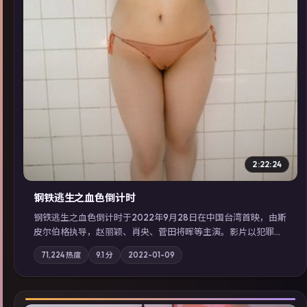
2:22:24
钢铁逃生之血色倒计时
钢铁逃生之血色倒计时于2022年9月28日在中国台湾首映，由斯
皮尔伯格执导，赵丽颖、肖央、菅田将晖等主演。影片以犯罪为
叙事主轴，失踪人口档案牵出跨国灰色产业链；摄影与配乐强化
71,224
热度
9.1
分
2022-01-09
地域气质；站内亦可通过「国产免费观看高清电视剧在线看」延
展检索同类型高分佳作，畅享高清在线追剧体验。