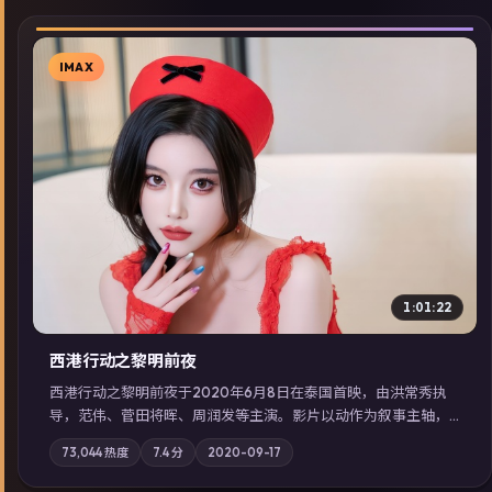
IMAX
▶
1:01:22
西港行动之黎明前夜
西港行动之黎明前夜于2020年6月8日在泰国首映，由洪常秀执
导，范伟、菅田将晖、周润发等主演。影片以动作为叙事主轴，
亲情与职责必须在倒计时结束前做出抉择；摄影与配乐强化地域
73,044
热度
7.4
分
2020-09-17
气质；站内亦可通过「国产免费观看高清电视剧在线看」延展检
索同类型高分佳作，畅享高清在线追剧体验。