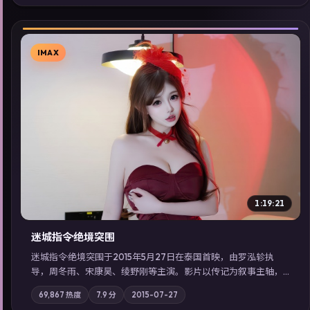
同类型高分佳作，畅享高清在线追剧体验。
IMAX
▶
1:19:21
迷城指令·绝境突围
迷城指令·绝境突围于2015年5月27日在泰国首映，由罗泓轸执
导，周冬雨、宋康昊、绫野刚等主演。影片以传记为叙事主轴，
记忆碎片重组后，主角发现自己从未活过“真实”的一天；摄影与
69,867
热度
7.9
分
2015-07-27
配乐强化地域气质；站内亦可通过「国产免费观看高清电视剧在