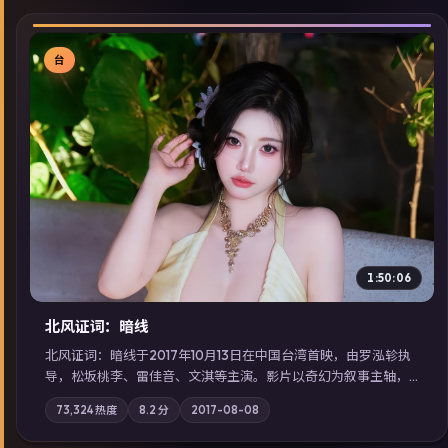
台
▶
1:50:06
北风证词：暗线
北风证词：暗线于2017年10月13日在中国台湾首映，由罗泓轸执
导，松坂桃李、雷佳音、文淇等主演。影片以奇幻为叙事主轴，
旧案重提，真相与谎言在同一条时间线上交锋；摄影与配乐强化
73,324
热度
8.2
分
2017-08-08
地域气质；站内亦可通过「国产免费观看高清电视剧在线看」延
展检索同类型高分佳作，畅享高清在线追剧体验。