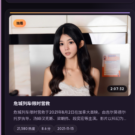
线看」延展检索同类型高分佳作，畅享高清在线追剧体验。
独播
▶
2:07:32
危城列车·限时营救
危城列车·限时营救于2021年8月2日在加拿大首映，由吉尔莫·德尔·
托罗执导，汤姆·汉克斯、梁朝伟、段奕宏等主演。影片以科幻为
叙事主轴，一场意外将众人卷入不可撤回的连锁反应；摄影与配
21,580
热度
8.6
分
2021-11-15
乐强化地域气质；站内亦可通过「国产免费观看高清电视剧在线