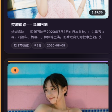
1:39:30
焚城追踪——深渊回响
焚城追踪——深渊回响于2020年7月4日在日本首映，由洪常秀执
导，刘德华、杨幂、于和伟等主演。影片以奇幻为叙事主轴，失
踪人口档案牵出跨国灰色产业链；摄影与配乐强化地域气质；站
12,275
热度
9.5
分
2020-08-08
内亦可通过「国产免费观看高清电视剧在线看」延展检索同类型
高分佳作，畅享高清在线追剧体验。
台