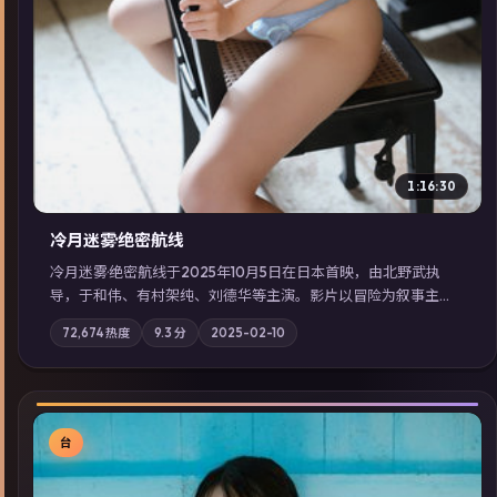
1:16:30
冷月迷雾·绝密航线
冷月迷雾·绝密航线于2025年10月5日在日本首映，由北野武执
导，于和伟、有村架纯、刘德华等主演。影片以冒险为叙事主
轴，记忆碎片重组后，主角发现自己从未活过“真实”的一天；摄
72,674
热度
9.3
分
2025-02-10
影与配乐强化地域气质；站内亦可通过「国产免费观看高清电视
剧在线看」延展检索同类型高分佳作，畅享高清在线追剧体验。
台