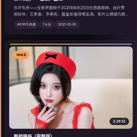
东环失序——全景声重映于2021年8月23日在德国首映，由朴赞
郁执导，王景春、李秉宪、基里安·墨菲等主演。影片以悬疑为叙
事主轴，科技与人性的边界在实验事故后逐渐模糊；摄影与配乐
69,993
热度
7.4
分
2021-10-10
强化地域气质；站内亦可通过「国产免费观看高清电视剧在线
看」延展检索同类型高分佳作，畅享高清在线追剧体验。
IMAX
▶
2:29:51
断桥降临（完整版）