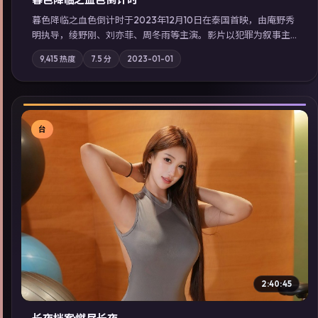
暮色降临之血色倒计时于2023年12月10日在泰国首映，由庵野秀
明执导，绫野刚、刘亦菲、周冬雨等主演。影片以犯罪为叙事主
轴，边境小镇的平静被一封匿名信彻底打破；摄影与配乐强化地
9,415
热度
7.5
分
2023-01-01
域气质；站内亦可通过「国产免费观看高清电视剧在线看」延展
检索同类型高分佳作，畅享高清在线追剧体验。
台
▶
2:40:45