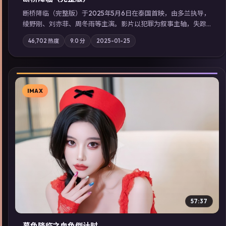
断桥降临（完整版）于2025年5月6日在泰国首映，由多兰执导，
绫野刚、刘亦菲、周冬雨等主演。影片以犯罪为叙事主轴，失踪
人口档案牵出跨国灰色产业链；摄影与配乐强化地域气质；站内
46,702
热度
9.0
分
2025-01-25
亦可通过「国产免费观看高清电视剧在线看」延展检索同类型高
分佳作，畅享高清在线追剧体验。
IMAX
▶
57:37
暮色降临之血色倒计时