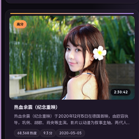
看」延展检索同类型高分佳作，畅享高清在线追剧体验。
高分
▶
2:30:42
热血余震（纪念重映）
热血余震（纪念重映）于2020年12月15日在德国首映，由欧容执
导，巩俐、胡歌、肖央等主演。影片以动漫为叙事主轴，两代人
的执念在暴风雨夜正面相撞；摄影与配乐强化地域气质；站内亦
68,568
热度
9.3
分
2020-05-05
可通过「国产免费观看高清电视剧在线看」延展检索同类型高分