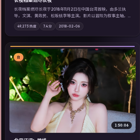
长夜档案·燃尽长夜
长夜档案·燃尽长夜于2018年11月2日在中国台湾首映，由多兰执
导，文淇、黄政民、松坂桃李等主演。影片以冒险为叙事主轴，
亲情与职责必须在倒计时结束前做出抉择；摄影与配乐强化地域
49,273
热度
7.4
分
2018-02-06
气质；站内亦可通过「国产免费观看高清电视剧在线看」延展检
索同类型高分佳作，畅享高清在线追剧体验。
台
▶
1:50:06