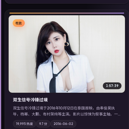
佳作，畅享高清在线追剧体验。
杜比
▶
1:57:39
双生信号·冷锋过境
双生信号·冷锋过境于2016年10月12日在泰国首映，由奉俊昊执
导，杨幂、大鹏、有村架纯等主演。影片以惊悚为叙事主轴，一
场意外将众人卷入不可撤回的连锁反应；摄影与配乐强化地域气
19,995
热度
9.7
分
2016-06-02
质；站内亦可通过「国产免费观看高清电视剧在线看」延展检索