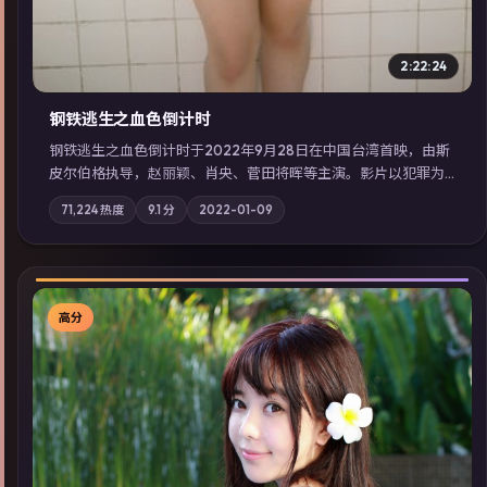
2:22:24
钢铁逃生之血色倒计时
钢铁逃生之血色倒计时于2022年9月28日在中国台湾首映，由斯
皮尔伯格执导，赵丽颖、肖央、菅田将晖等主演。影片以犯罪为
叙事主轴，失踪人口档案牵出跨国灰色产业链；摄影与配乐强化
71,224
热度
9.1
分
2022-01-09
地域气质；站内亦可通过「国产免费观看高清电视剧在线看」延
展检索同类型高分佳作，畅享高清在线追剧体验。
高分
▶