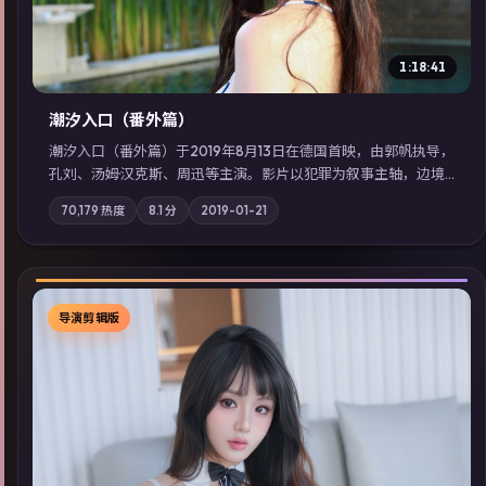
1:18:41
潮汐入口（番外篇）
潮汐入口（番外篇）于2019年8月13日在德国首映，由郭帆执导，
孔刘、汤姆·汉克斯、周迅等主演。影片以犯罪为叙事主轴，边境
小镇的平静被一封匿名信彻底打破；摄影与配乐强化地域气质；
70,179
热度
8.1
分
2019-01-21
站内亦可通过「国产免费观看高清电视剧在线看」延展检索同类
型高分佳作，畅享高清在线追剧体验。
导演剪辑版
▶