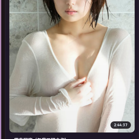
▶
2:44:37