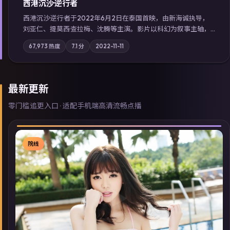
西港沉沙·逆行者
西港沉沙·逆行者于2022年6月2日在泰国首映，由新海诚执导，
刘亚仁、提莫西·查拉梅、沈腾等主演。影片以科幻为叙事主轴，
失踪人口档案牵出跨国灰色产业链；摄影与配乐强化地域气质；
67,973
热度
7.1
分
2022-11-11
站内亦可通过「国产免费观看高清电视剧在线看」延展检索同类
型高分佳作，畅享高清在线追剧体验。
最新更新
零门槛追更入口 · 适配手机端高清流畅点播
院线
▶