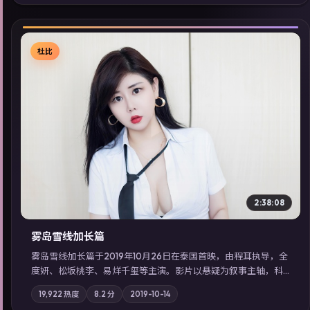
索同类型高分佳作，畅享高清在线追剧体验。
杜比
▶
2:38:08
雾岛雪线·加长篇
雾岛雪线·加长篇于2019年10月26日在泰国首映，由程耳执导，全
度妍、松坂桃李、易烊千玺等主演。影片以悬疑为叙事主轴，科
技与人性的边界在实验事故后逐渐模糊；摄影与配乐强化地域气
19,922
热度
8.2
分
2019-10-14
质；站内亦可通过「国产免费观看高清电视剧在线看」延展检索