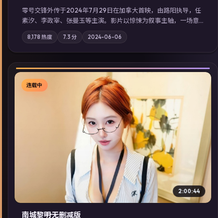
零号交锋外传于2024年7月29日在加拿大首映，由路阳执导，任
素汐、李政宰、张曼玉等主演。影片以惊悚为叙事主轴，一场意
外将众人卷入不可撤回的连锁反应；摄影与配乐强化地域气质；
8,178
热度
7.3
分
2024-06-06
站内亦可通过「国产免费观看高清电视剧在线看」延展检索同类
型高分佳作，畅享高清在线追剧体验。
连载中
▶
2:00:44
南城黎明·无删减版