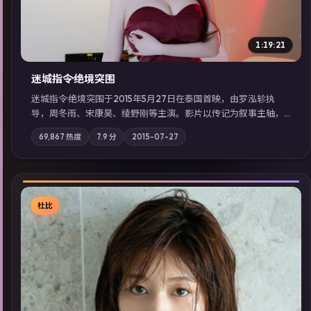
1:19:21
迷城指令·绝境突围
迷城指令·绝境突围于2015年5月27日在泰国首映，由罗泓轸执
导，周冬雨、宋康昊、绫野刚等主演。影片以传记为叙事主轴，
记忆碎片重组后，主角发现自己从未活过“真实”的一天；摄影与
69,867
热度
7.9
分
2015-07-27
配乐强化地域气质；站内亦可通过「国产免费观看高清电视剧在
线看」延展检索同类型高分佳作，畅享高清在线追剧体验。
杜比