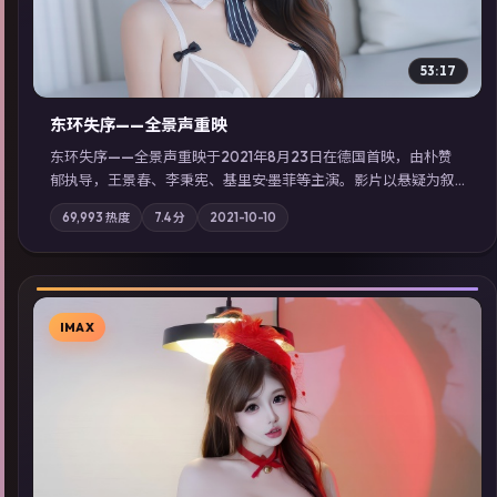
53:17
东环失序——全景声重映
东环失序——全景声重映于2021年8月23日在德国首映，由朴赞
郁执导，王景春、李秉宪、基里安·墨菲等主演。影片以悬疑为叙
事主轴，科技与人性的边界在实验事故后逐渐模糊；摄影与配乐
69,993
热度
7.4
分
2021-10-10
强化地域气质；站内亦可通过「国产免费观看高清电视剧在线
看」延展检索同类型高分佳作，畅享高清在线追剧体验。
IMAX
▶