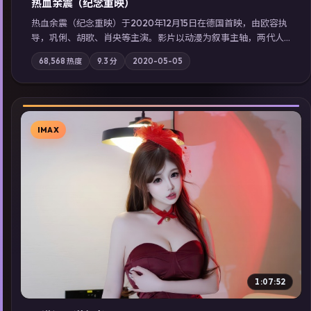
热血余震（纪念重映）
热血余震（纪念重映）于2020年12月15日在德国首映，由欧容执
导，巩俐、胡歌、肖央等主演。影片以动漫为叙事主轴，两代人
的执念在暴风雨夜正面相撞；摄影与配乐强化地域气质；站内亦
68,568
热度
9.3
分
2020-05-05
可通过「国产免费观看高清电视剧在线看」延展检索同类型高分
佳作，畅享高清在线追剧体验。
IMAX
▶
1:07:52