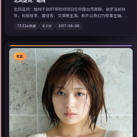
北风证词：暗线
北风证词：暗线于2017年10月13日在中国台湾首映，由罗泓轸执
导，松坂桃李、雷佳音、文淇等主演。影片以奇幻为叙事主轴，
旧案重提，真相与谎言在同一条时间线上交锋；摄影与配乐强化
73,324
热度
8.2
分
2017-08-08
地域气质；站内亦可通过「国产免费观看高清电视剧在线看」延
展检索同类型高分佳作，畅享高清在线追剧体验。
杜比