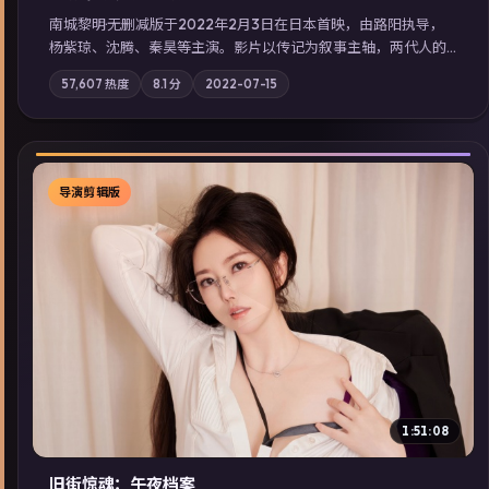
南城黎明·无删减版于2022年2月3日在日本首映，由路阳执导，
杨紫琼、沈腾、秦昊等主演。影片以传记为叙事主轴，两代人的
执念在暴风雨夜正面相撞；摄影与配乐强化地域气质；站内亦可
57,607
热度
8.1
分
2022-07-15
通过「国产免费观看高清电视剧在线看」延展检索同类型高分佳
作，畅享高清在线追剧体验。
导演剪辑版
▶
1:51:08
旧街惊魂：午夜档案