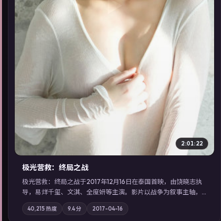
▶
2:01:22
极光营救：终局之战
极光营救：终局之战于2017年12月16日在泰国首映，由饶晓志执
导，易烊千玺、文淇、全度妍等主演。影片以战争为叙事主轴，
一场意外将众人卷入不可撤回的连锁反应；摄影与配乐强化地域
40,215
热度
9.4
分
2017-04-16
气质；站内亦可通过「国产免费观看高清电视剧在线看」延展检