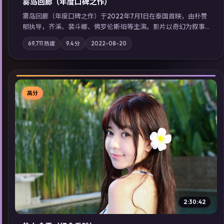
雾岛回廊（年度口碑之作）
雾岛回廊（年度口碑之作）于2022年7月1日在泰国首映，由朴赞
郁执导，齐溪、裴斗娜、佛罗伦斯·珀等主演。影片以奇幻为叙事
主轴，边境小镇的平静被一封匿名信彻底打破；摄影与配乐强化
69,711
热度
9.4
分
2022-08-20
地域气质；站内亦可通过「国产免费观看高清电视剧在线看」延
展检索同类型高分佳作，畅享高清在线追剧体验。
高分
▶
2:30:42