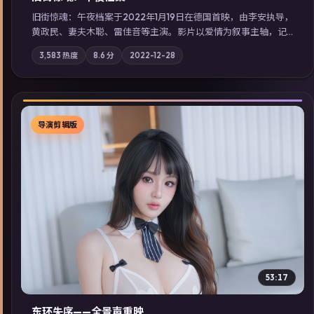
旧街惊魂：午夜档案于2022年1月19日在德国首映，由李安执导，
黄政民、妻夫木聪、雷佳音等主演。影片以爱情为叙事主轴，记
忆碎片重组后，主角发现自己从未活过“真实”的一天；摄影与配
3,583
热度
8.6
分
2022-12-28
乐强化地域气质；站内亦可通过「国产免费观看高清电视剧在线
看」延展检索同类型高分佳作，畅享高清在线追剧体验。
导演剪辑版
▶
53:17
东环失序——全景声重映