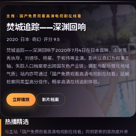
主推 ·
国产免费观看高清电视剧在线看
焚城追踪——深渊回响
2020
·
日本
·
奇幻
· 评分
9.5
焚城追踪——深渊回响于2020年7月4日在日本首映，由洪常
秀执导，刘德华、杨幂、于和伟等主演。影片以奇幻为叙事主
轴，失踪人口档案牵出跨国灰色产业链；摄影与配乐强化地域
气质；站内亦可通过「国产免费观看高清电视剧在线看」延展
检索同类型高分佳作，畅享高清在线追剧体验。
立即播放
影片档案
热播精选
与主站「国产免费观看高清电视剧在线看」同频更新的高热度片单