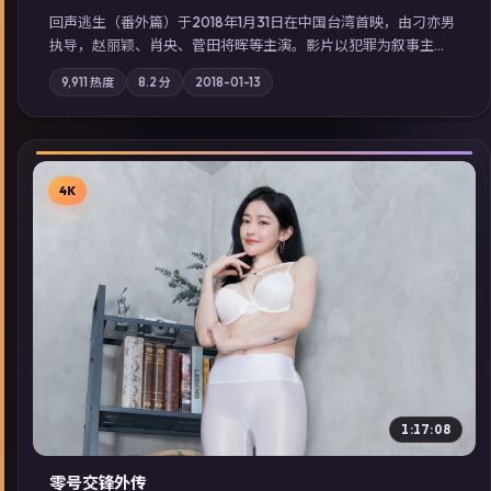
回声逃生（番外篇）于2018年1月31日在中国台湾首映，由刁亦男
执导，赵丽颖、肖央、菅田将晖等主演。影片以犯罪为叙事主
轴，旧案重提，真相与谎言在同一条时间线上交锋；摄影与配乐
9,911
热度
8.2
分
2018-01-13
强化地域气质；站内亦可通过「国产免费观看高清电视剧在线
看」延展检索同类型高分佳作，畅享高清在线追剧体验。
4K
▶
1:17:08
零号交锋外传