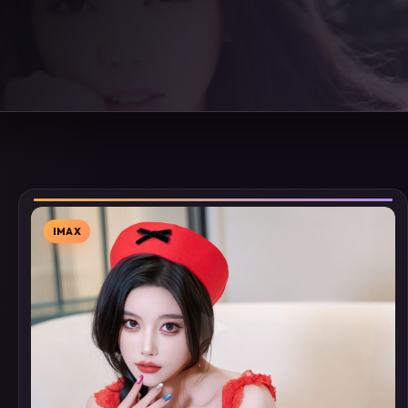
IMAX
▶