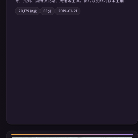
导，孔刘、汤姆·汉克斯、周迅等主演。影片以犯罪为叙事主轴，
边境小镇的平静被一封匿名信彻底打破；摄影与配乐强化地域气
70,179
热度
8.1
分
2019-01-21
质；站内亦可通过「国产免费观看高清电视剧在线看」延展检索
同类型高分佳作，畅享高清在线追剧体验。