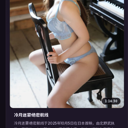
▶
1:16:30
冷月迷雾·绝密航线
冷月迷雾·绝密航线于2025年10月5日在日本首映，由北野武执