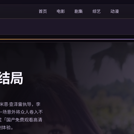
首页
电影
剧集
综艺
动漫
结局
达米恩·查泽雷执导，李
一场意外将众人卷入不
过「国产免费观看高清
剧体验。