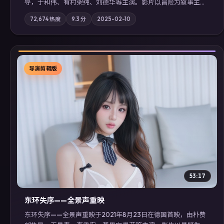
导，于和伟、有村架纯、刘德华等主演。影片以冒险为叙事主
轴，记忆碎片重组后，主角发现自己从未活过“真实”的一天；摄
72,674
热度
9.3
分
2025-02-10
影与配乐强化地域气质；站内亦可通过「国产免费观看高清电视
剧在线看」延展检索同类型高分佳作，畅享高清在线追剧体验。
导演剪辑版
▶
53:17
东环失序——全景声重映
东环失序——全景声重映于2021年8月23日在德国首映，由朴赞