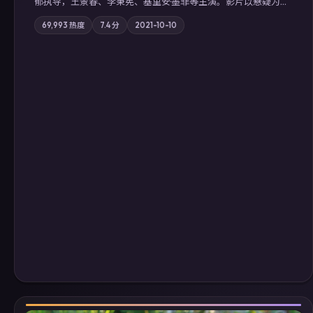
郁执导，王景春、李秉宪、基里安·墨菲等主演。影片以悬疑为叙
事主轴，科技与人性的边界在实验事故后逐渐模糊；摄影与配乐
69,993
热度
7.4
分
2021-10-10
强化地域气质；站内亦可通过「国产免费观看高清电视剧在线
看」延展检索同类型高分佳作，畅享高清在线追剧体验。