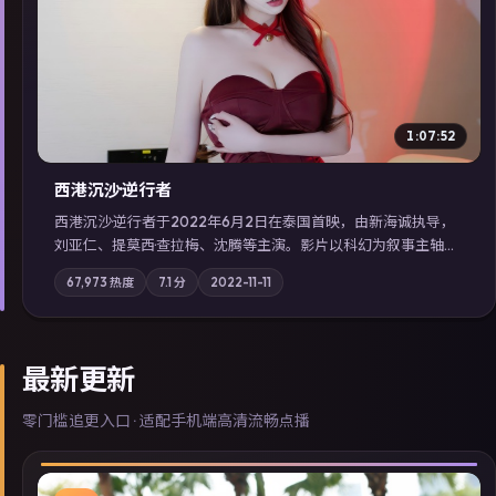
▶
1:07:52
西港沉沙·逆行者
西港沉沙·逆行者于2022年6月2日在泰国首映，由新海诚执导，
刘亚仁、提莫西·查拉梅、沈腾等主演。影片以科幻为叙事主轴，
失踪人口档案牵出跨国灰色产业链；摄影与配乐强化地域气质；
67,973
热度
7.1
分
2022-11-11
站内亦可通过「国产免费观看高清电视剧在线看」延展检索同类
型高分佳作，畅享高清在线追剧体验。
最新更新
零门槛追更入口 · 适配手机端高清流畅点播