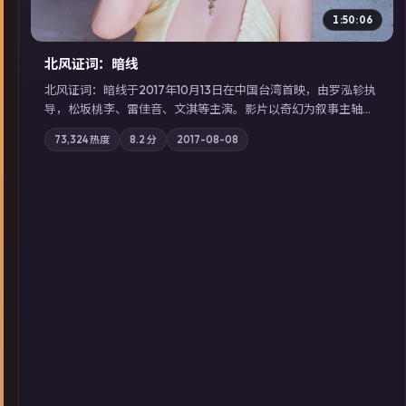
1:50:06
北风证词：暗线
北风证词：暗线于2017年10月13日在中国台湾首映，由罗泓轸执
导，松坂桃李、雷佳音、文淇等主演。影片以奇幻为叙事主轴，
旧案重提，真相与谎言在同一条时间线上交锋；摄影与配乐强化
73,324
热度
8.2
分
2017-08-08
地域气质；站内亦可通过「国产免费观看高清电视剧在线看」延
展检索同类型高分佳作，畅享高清在线追剧体验。