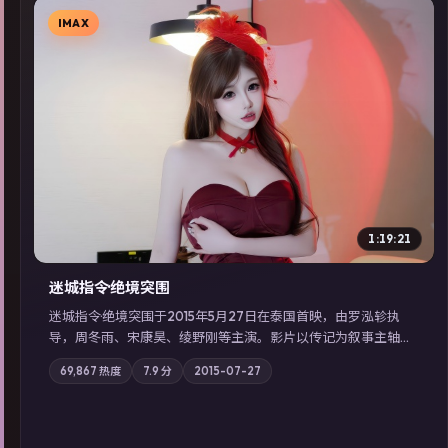
IMAX
▶
1:19:21
迷城指令·绝境突围
迷城指令·绝境突围于2015年5月27日在泰国首映，由罗泓轸执
导，周冬雨、宋康昊、绫野刚等主演。影片以传记为叙事主轴，
记忆碎片重组后，主角发现自己从未活过“真实”的一天；摄影与
69,867
热度
7.9
分
2015-07-27
配乐强化地域气质；站内亦可通过「国产免费观看高清电视剧在
线看」延展检索同类型高分佳作，畅享高清在线追剧体验。