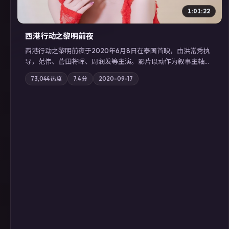
1:01:22
西港行动之黎明前夜
西港行动之黎明前夜于2020年6月8日在泰国首映，由洪常秀执
导，范伟、菅田将晖、周润发等主演。影片以动作为叙事主轴，
亲情与职责必须在倒计时结束前做出抉择；摄影与配乐强化地域
73,044
热度
7.4
分
2020-09-17
气质；站内亦可通过「国产免费观看高清电视剧在线看」延展检
索同类型高分佳作，畅享高清在线追剧体验。