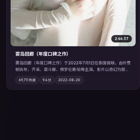
2:44:37
雾岛回廊（年度口碑之作）
雾岛回廊（年度口碑之作）于2022年7月1日在泰国首映，由朴赞
郁执导，齐溪、裴斗娜、佛罗伦斯·珀等主演。影片以奇幻为叙事
主轴，边境小镇的平静被一封匿名信彻底打破；摄影与配乐强化
69,711
热度
9.4
分
2022-08-20
地域气质；站内亦可通过「国产免费观看高清电视剧在线看」延
展检索同类型高分佳作，畅享高清在线追剧体验。