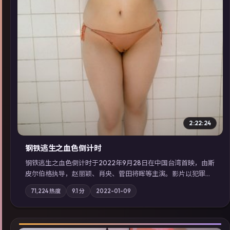
2:22:24
钢铁逃生之血色倒计时
钢铁逃生之血色倒计时于2022年9月28日在中国台湾首映，由斯
皮尔伯格执导，赵丽颖、肖央、菅田将晖等主演。影片以犯罪为
叙事主轴，失踪人口档案牵出跨国灰色产业链；摄影与配乐强化
71,224
热度
9.1
分
2022-01-09
地域气质；站内亦可通过「国产免费观看高清电视剧在线看」延
展检索同类型高分佳作，畅享高清在线追剧体验。