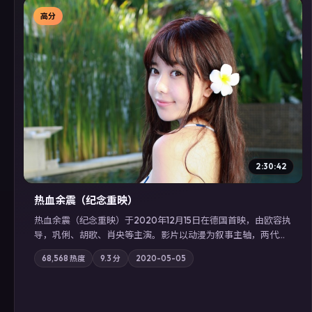
高分
▶
2:30:42
热血余震（纪念重映）
热血余震（纪念重映）于2020年12月15日在德国首映，由欧容执
导，巩俐、胡歌、肖央等主演。影片以动漫为叙事主轴，两代人
的执念在暴风雨夜正面相撞；摄影与配乐强化地域气质；站内亦
68,568
热度
9.3
分
2020-05-05
可通过「国产免费观看高清电视剧在线看」延展检索同类型高分
佳作，畅享高清在线追剧体验。